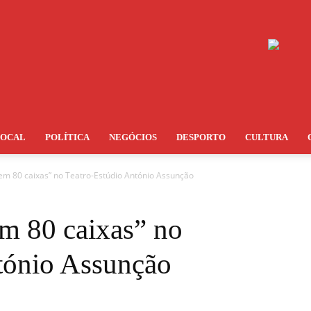
LOCAL
POLÍTICA
NEGÓCIOS
DESPORTO
CULTURA
em 80 caixas” no Teatro-Estúdio António Assunção
m 80 caixas” no
tónio Assunção