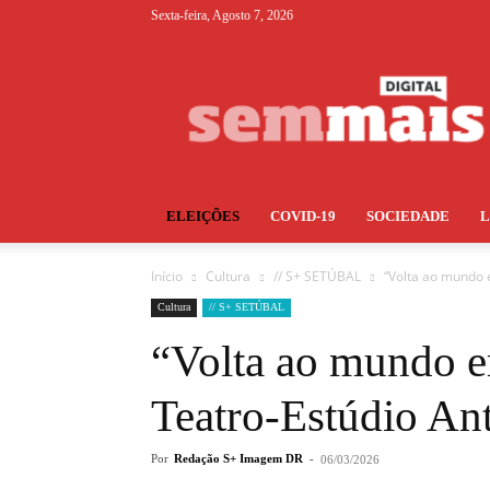
Sexta-feira, Agosto 7, 2026
S+
ELEIÇÕES
COVID-19
SOCIEDADE
Início
Cultura
// S+ SETÚBAL
“Volta ao mundo 
Cultura
// S+ SETÚBAL
“Volta ao mundo e
Teatro-Estúdio An
Por
Redação S+ Imagem DR
-
06/03/2026