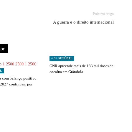
Próximo artigo
A guerra e o direito internacional
tor
// S+ SETÚBAL
GNR apreende mais de 183 mil doses de
AL
cocaína em Grândola
 com balanço positivo
 2027 continuam por