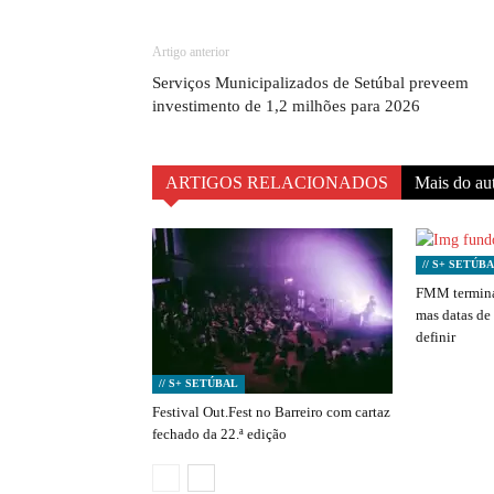
Artigo anterior
Serviços Municipalizados de Setúbal preveem
investimento de 1,2 milhões para 2026
ARTIGOS RELACIONADOS
Mais do au
// S+ SETÚB
FMM termina
mas datas de
definir
// S+ SETÚBAL
Festival Out.Fest no Barreiro com cartaz
fechado da 22.ª edição