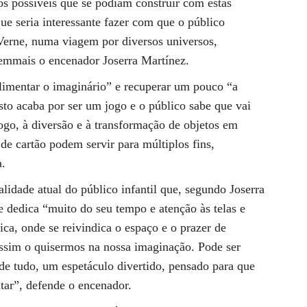
s possíveis que se podiam construir com estas
ue seria interessante fazer com que o público
Verne, numa viagem por diversos universos,
Semmais o encenador Joserra Martínez.
limentar o imaginário” e recuperar um pouco “a
Isto acaba por ser um jogo e o público sabe que vai
go, à diversão e à transformação de objetos em
 de cartão podem servir para múltiplos fins,
a.
lidade atual do público infantil que, segundo Joserra
e dedica “muito do seu tempo e atenção às telas e
ca, onde se reivindica o espaço e o prazer de
assim o quisermos na nossa imaginação. Pode ser
 de tudo, um espetáculo divertido, pensado para que
utar”, defende o encenador.