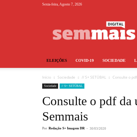
Sexta-feira, Agosto 7, 2026
S+
ELEIÇÕES
COVID-19
SOCIEDADE
Início
Sociedade
// S+ SETÚBAL
Consulte o pd
Sociedade
// S+ SETÚBAL
Consulte o pdf da 
Semmais
Por
Redação S+ Imagem DR
-
30/03/2020