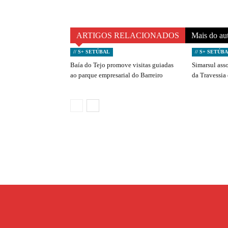
ARTIGOS RELACIONADOS
Mais do au
// S+ SETÚBAL
// S+ SETÚB
Baía do Tejo promove visitas guiadas
Simarsul ass
ao parque empresarial do Barreiro
da Travessia