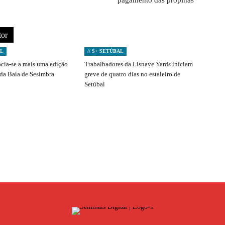
pagamento das propinas
tor
AL
// S+ SETÚBAL
ocia-se a mais uma edição
Trabalhadores da Lisnave Yards iniciam
 da Baía de Sesimbra
greve de quatro dias no estaleiro de
Setúbal