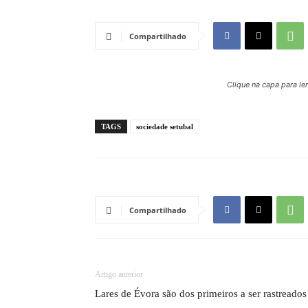
Compartilhado
Clique na capa para le
TAGS
sociedade setubal
Compartilhado
Artigo anterior
Lares de Évora são dos primeiros a ser rastreados