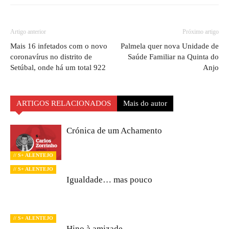
Artigo anterior
Próximo artigo
Mais 16 infetados com o novo
Palmela quer nova Unidade de
coronavírus no distrito de
Saúde Familiar na Quinta do
Setúbal, onde há um total 922
Anjo
ARTIGOS RELACIONADOS
Mais do autor
Crónica de um Achamento
// S+ ALENTEJO
// S+ ALENTEJO
Igualdade… mas pouco
// S+ ALENTEJO
Hino à amizade