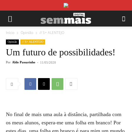
Início
Opinião
// S+ ALENTEJO
Opinião
// S+ ALENTEJO
Um futuro de possibilidades!
Por
Aldo Passarinho
-
11/05/2020
No final de mais uma aula à distância, partilhada com
os meus alunos, espera-me uma folha em branco! Por
estes dias, uma folha em branco é para mim um mundo