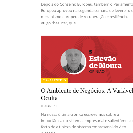
Depois do Conselho Europeu, também o Parlament
Europeu aprovou na segunda semana de fevereiro 
mecanismo europeu de recuperação e resiliência,
vulgo “bazuca”, que...
// S+ ALENTEJO
O Ambiente de Negócios: A Variáve
Oculta
05/03/2021
Na nossa última crónica escrevemos sobre a
importância do sistema empresarial e salientámos o
facto de a tibieza do sistema empresarial do Alto