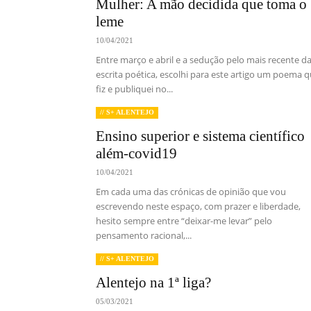
Mulher: A mão decidida que toma o
leme
10/04/2021
Entre março e abril e a sedução pelo mais recente d
escrita poética, escolhi para este artigo um poema 
fiz e publiquei no...
// S+ ALENTEJO
Ensino superior e sistema científico
além-covid19
10/04/2021
Em cada uma das crónicas de opinião que vou
escrevendo neste espaço, com prazer e liberdade,
hesito sempre entre “deixar-me levar” pelo
pensamento racional,...
// S+ ALENTEJO
Alentejo na 1ª liga?
05/03/2021