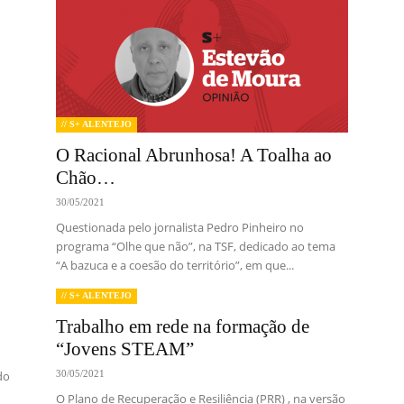
// S+ ALENTEJO
O Racional Abrunhosa! A Toalha ao
Chão…
30/05/2021
Questionada pelo jornalista Pedro Pinheiro no
programa “Olhe que não”, na TSF, dedicado ao tema
“A bazuca e a coesão do território”, em que...
// S+ ALENTEJO
Trabalho em rede na formação de
“Jovens STEAM”
do
30/05/2021
O Plano de Recuperação e Resiliência (PRR) , na versão