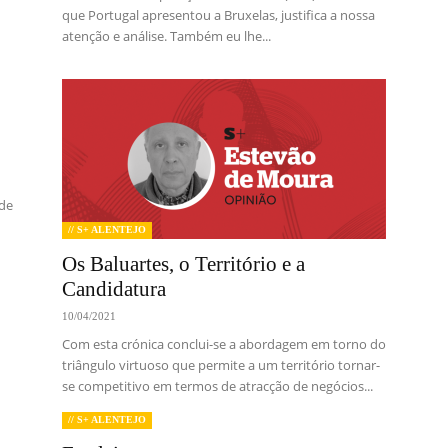
que Portugal apresentou a Bruxelas, justifica a nossa
atenção e análise. Também eu lhe...
ade
// S+ ALENTEJO
Os Baluartes, o Território e a
Candidatura
10/04/2021
Com esta crónica conclui-se a abordagem em torno do
triângulo virtuoso que permite a um território tornar-
se competitivo em termos de atracção de negócios...
// S+ ALENTEJO