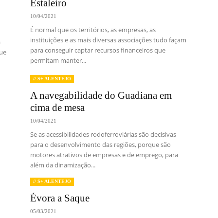
Estaleiro
10/04/2021
É normal que os territórios, as empresas, as
instituições e as mais diversas associações tudo façam
a
para conseguir captar recursos financeiros que
que
permitam manter...
// S+ ALENTEJO
A navegabilidade do Guadiana em
cima de mesa
10/04/2021
Se as acessibilidades rodoferroviárias são decisivas
para o desenvolvimento das regiões, porque são
motores atrativos de empresas e de emprego, para
além da dinamização...
// S+ ALENTEJO
Évora a Saque
05/03/2021