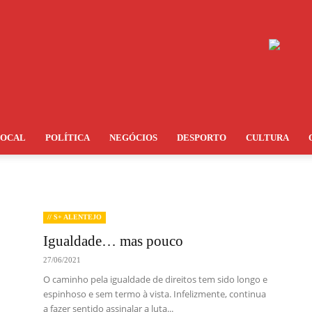
LOCAL
POLÍTICA
NEGÓCIOS
DESPORTO
CULTURA
// S+ ALENTEJO
Igualdade… mas pouco
27/06/2021
O caminho pela igualdade de direitos tem sido longo e
espinhoso e sem termo à vista. Infelizmente, continua
a fazer sentido assinalar a luta...