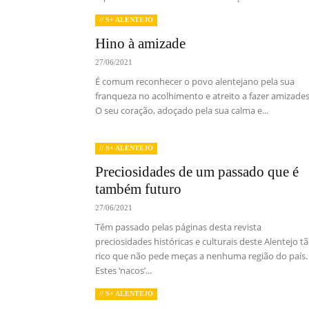
// S+ ALENTEJO
Hino à amizade
27/06/2021
É comum reconhecer o povo alentejano pela sua
franqueza no acolhimento e atreito a fazer amizades
O seu coração, adoçado pela sua calma e...
// S+ ALENTEJO
Preciosidades de um passado que é
também futuro
27/06/2021
Têm passado pelas páginas desta revista
preciosidades históricas e culturais deste Alentejo t
rico que não pede meças a nenhuma região do país.
Estes ‘nacos’...
// S+ ALENTEJO