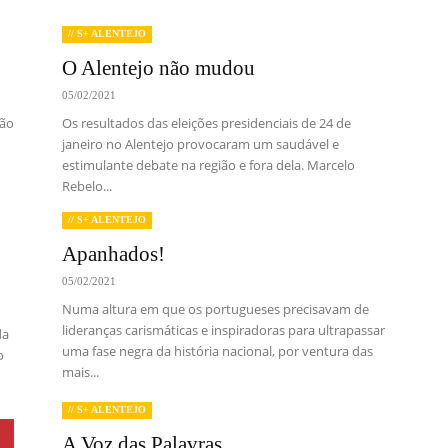
// S+ ALENTEJO
O Alentejo não mudou
05/02/2021
ião
Os resultados das eleições presidenciais de 24 de
janeiro no Alentejo provocaram um saudável e
estimulante debate na região e fora dela. Marcelo
Rebelo...
// S+ ALENTEJO
Apanhados!
05/02/2021
Numa altura em que os portugueses precisavam de
lideranças carismáticas e inspiradoras para ultrapassar
da
uma fase negra da história nacional, por ventura das
o
mais...
// S+ ALENTEJO
A Voz das Palavras