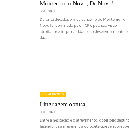
Montemor-o-Novo, De Novo!
30/05/2021
Durante décadas o meu concelho de Montemor-o-
Novo foi dominado pelo PCP e pela sua visão
atrofiante e torpe da cidade, do desenvolvimento e
da...
// S+ ALENTEJO
Linguagem obtusa
30/05/2021
Entre a hesitação e o atrevimento, optei pelo segun
fazendo jus à irreverência do poeta que se sobrepõe