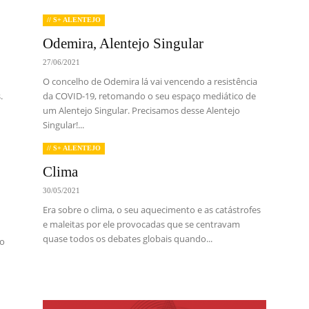
// S+ ALENTEJO
Odemira, Alentejo Singular
27/06/2021
O concelho de Odemira lá vai vencendo a resistência
.
da COVID-19, retomando o seu espaço mediático de
um Alentejo Singular. Precisamos desse Alentejo
Singular!...
// S+ ALENTEJO
Clima
30/05/2021
Era sobre o clima, o seu aquecimento e as catástrofes
e maleitas por ele provocadas que se centravam
quase todos os debates globais quando...
ão