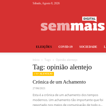
Sábado, Agosto 8, 2026
S+
ELEIÇÕES
COVID-19
SOCIEDADE
Início
Tags
Opinião alentejo
Tag: opinião alentejo
// S+ ALENTEJO
Crónica de um Achamento
27/06/2021
Esta é a crónica de um achamento dos tempos
modernos. Um achamento tão importante que foi
reportado nos meios de comunicação de todo o...