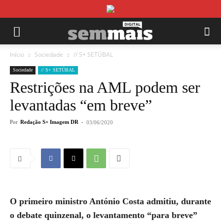
Início
Sociedade
// S+ SETÚBAL
Sociedade
// S+ SETÚBAL
Restrições na AML podem ser
levantadas “em breve”
Por
Redação S+ Imagem DR
-
03/06/2020
O primeiro ministro António Costa admitiu, durante
o debate quinzenal, o levantamento “para breve”