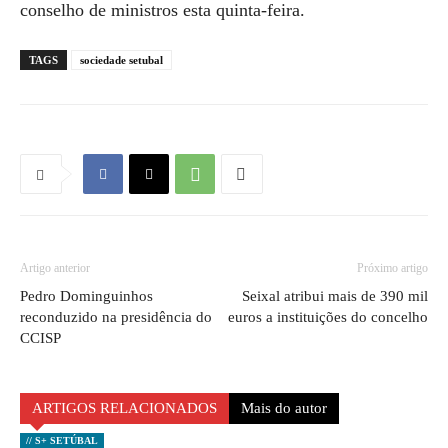
conselho de ministros esta quinta-feira.
TAGS
sociedade setubal
Artigo anterior
Próximo artigo
Pedro Dominguinhos
Seixal atribui mais de 390 mil
reconduzido na presidência do
euros a instituições do concelho
CCISP
ARTIGOS RELACIONADOS
Mais do autor
// S+ SETÚBAL