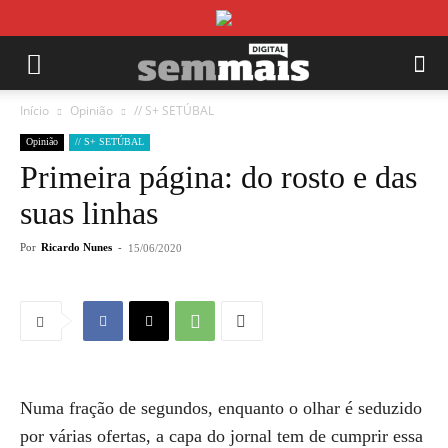
Início
Opinião
// S+ SETÚBAL
Opinião
// S+ SETÚBAL
Primeira página: do rosto e das
suas linhas
Por
Ricardo Nunes
-
15/06/2020
Numa fração de segundos, enquanto o olhar é seduzido
por várias ofertas, a capa do jornal tem de cumprir essa