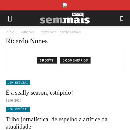
Início
Autores
Posts por Ricardo Nunes
Ricardo Nunes
6 POSTS
0 COMENTÁRIOS
// S+ SETÚBAL
É a seally season, estúpido!
11/09/2020
// S+ SETÚBAL
Tribo jornalística: de espelho a artífice da
atualidade