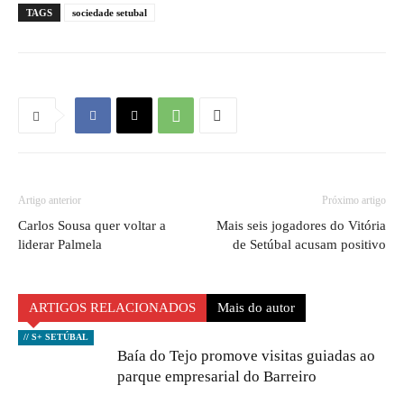
TAGS
sociedade setubal
Artigo anterior
Próximo artigo
Carlos Sousa quer voltar a
Mais seis jogadores do Vitória
liderar Palmela
de Setúbal acusam positivo
ARTIGOS RELACIONADOS
Mais do autor
// S+ SETÚBAL
Baía do Tejo promove visitas guiadas ao
parque empresarial do Barreiro