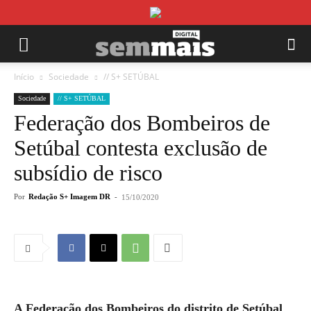
Início
Sociedade
// S+ SETÚBAL
Sociedade
// S+ SETÚBAL
Federação dos Bombeiros de
Setúbal contesta exclusão de
subsídio de risco
Por
Redação S+ Imagem DR
-
15/10/2020
A Federação dos Bombeiros do distrito de Setúbal