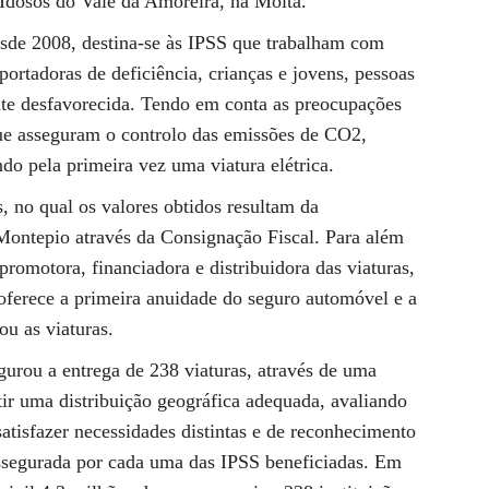
Idosos do Vale da Amoreira, na Moita.
esde 2008, destina-se às IPSS que trabalham com
portadoras de deficiência, crianças e jovens, pessoas
te desfavorecida. Tendo em conta as preocupações
que asseguram o controlo das emissões de CO2,
ndo pela primeira vez uma viatura elétrica.
s, no qual os valores obtidos resultam da
Montepio através da Consignação Fiscal. Para além
omotora, financiadora e distribuidora das viaturas,
oferece a primeira anuidade do seguro automóvel e a
u as viaturas.
gurou a entrega de 238 viaturas, através de uma
tir uma distribuição geográfica adequada, avaliando
satisfazer necessidades distintas e de reconhecimento
assegurada por cada uma das IPSS beneficiadas. Em