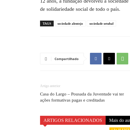
12 anos, a fundação devolveu à sociedade c
de solidariedade social de todo o país.
TAGS
sociedade alentejo
sociedade setubal
Compartilhado
Artigo anterior
Casa do Largo – Pousada da Juventude vai ter
ações formativas pagas e creditadas
ARTIGOS RELACIONADOS
Mais do au
// S+ ALENT