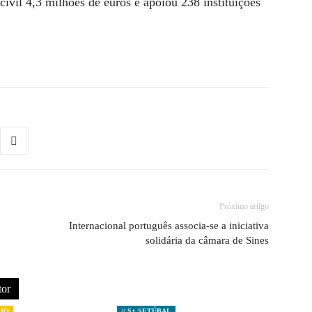
ivil 4,3 milhões de euros e apoiou 238 instituições
Próximo artigo
Internacional português associa-se a iniciativa
solidária da câmara de Sines
tor
EJO
// S+ SETÚBAL