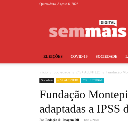
Quinta-feira, Agosto 6, 2026
S+
ELEIÇÕES
COVID-19
SOCIEDADE
Início
Sociedade
// S+ ALENTEJO
Fundação Mon
Sociedade
// S+ ALENTEJO
// S+ SETÚBAL
Fundação Montepio
adaptadas a IPSS 
Por
Redação S+ Imagem DR
-
18/12/2020