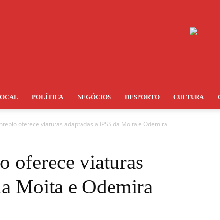
LOCAL
POLÍTICA
NEGÓCIOS
DESPORTO
CULTURA
tepio oferece viaturas adaptadas a IPSS da Moita e Odemira
 oferece viaturas
da Moita e Odemira