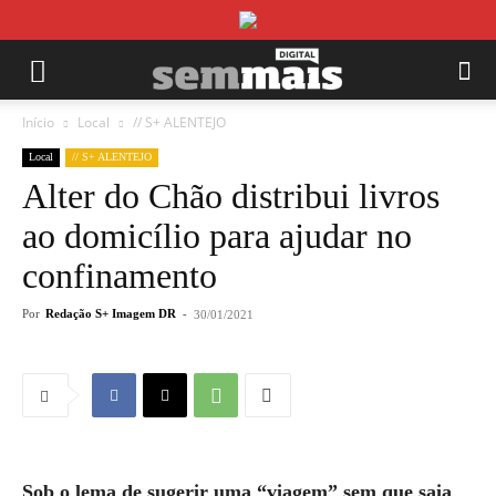
Início
Local
// S+ ALENTEJO
Local
// S+ ALENTEJO
Alter do Chão distribui livros
ao domicílio para ajudar no
confinamento
Por
Redação S+ Imagem DR
-
30/01/2021
Sob o lema de sugerir uma “viagem” sem que saia