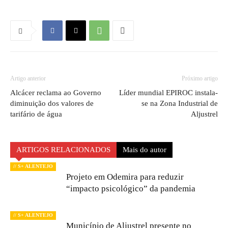
Artigo anterior
Próximo artigo
Alcácer reclama ao Governo
Líder mundial EPIROC instala-
diminuição dos valores de
se na Zona Industrial de
tarifário de água
Aljustrel
ARTIGOS RELACIONADOS
Mais do autor
// S+ ALENTEJO
Projeto em Odemira para reduzir
“impacto psicológico” da pandemia
// S+ ALENTEJO
Município de Aljustrel presente no