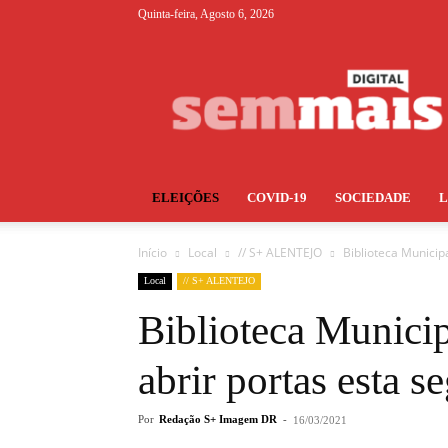
Quinta-feira, Agosto 6, 2026
S+
ELEIÇÕES
COVID-19
SOCIEDADE
Início
Local
// S+ ALENTEJO
Biblioteca Municip
Local
// S+ ALENTEJO
Biblioteca Municip
abrir portas esta s
Por
Redação S+ Imagem DR
-
16/03/2021