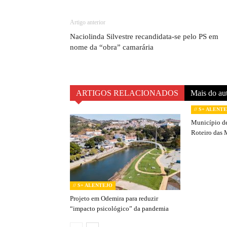
Artigo anterior
Naciolinda Silvestre recandidata-se pelo PS em
nome da “obra” camarária
ARTIGOS RELACIONADOS
Mais do au
// S+ ALENT
Município de
Roteiro das 
// S+ ALENTEJO
Projeto em Odemira para reduzir
“impacto psicológico” da pandemia