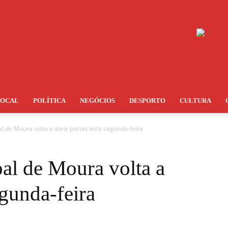
LOCAL
POLÍTICA
NEGÓCIOS
DESPORTO
CULTURA
al de Moura volta a abrir portas esta segunda-feira
al de Moura volta a
egunda-feira