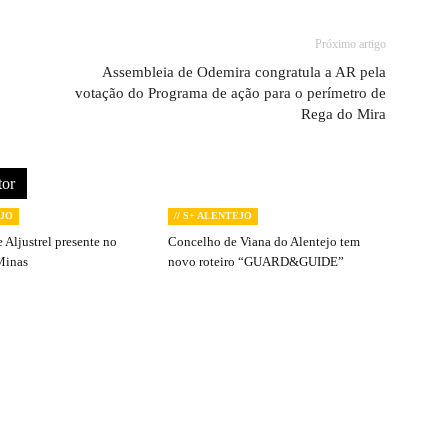
Próximo artigo
Assembleia de Odemira congratula a AR pela
votação do Programa de ação para o perímetro de
Rega do Mira
tor
EJO
// S+ ALENTEJO
 Aljustrel presente no
Concelho de Viana do Alentejo tem
Minas
novo roteiro “GUARD&GUIDE”