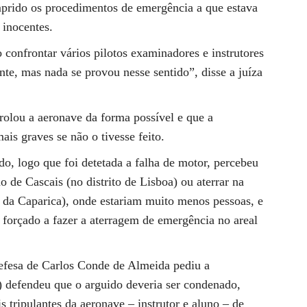
mprido os procedimentos de emergência a que estava
 inocentes.
 confrontar vários pilotos examinadores e instrutores
ente, mas nada se provou nesse sentido”, disse a juíza
trolou a aeronave da forma possível e que a
ais graves se não o tivesse feito.
o, logo que foi detetada a falha de motor, percebeu
 de Cascais (no distrito de Lisboa) ou aterrar na
da Caparica), onde estariam muito menos pessoas, e
forçado a fazer a aterragem de emergência no areal
defesa de Carlos Conde de Almeida pediu a
) defendeu que o arguido deveria ser condenado,
s tripulantes da aeronave – instrutor e aluno – de