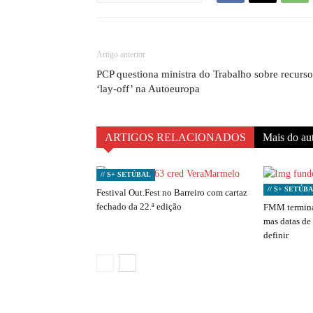
Artigo anterior
PCP questiona ministra do Trabalho sobre recurso
‘lay-off’ na Autoeuropa
ARTIGOS RELACIONADOS
Mais do au
// S+ SETÚBAL
// S+ SETÚB
Festival Out.Fest no Barreiro com cartaz
fechado da 22.ª edição
FMM termina
mas datas de
definir