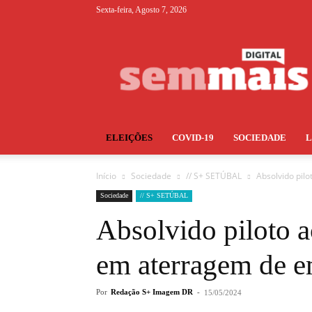
Sexta-feira, Agosto 7, 2026
S+
ELEIÇÕES
COVID-19
SOCIEDADE
Início
Sociedade
// S+ SETÚBAL
Absolvido pil
Sociedade
// S+ SETÚBAL
Absolvido piloto 
em aterragem de e
Por
Redação S+ Imagem DR
-
15/05/2024