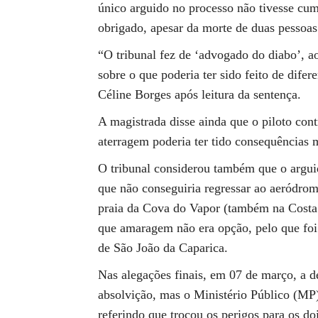
único arguido no processo não tivesse cu
obrigado, apesar da morte de duas pessoas
“O tribunal fez de ‘advogado do diabo’, ao
sobre o que poderia ter sido feito de difer
Céline Borges após leitura da sentença.
A magistrada disse ainda que o piloto con
aterragem poderia ter tido consequências m
O tribunal considerou também que o arguid
que não conseguiria regressar ao aeródromo
praia da Cova do Vapor (também na Costa 
que amaragem não era opção, pelo que foi 
de São João da Caparica.
Nas alegações finais, em 07 de março, a 
absolvição, mas o Ministério Público (MP
referindo que trocou os perigos para os doi