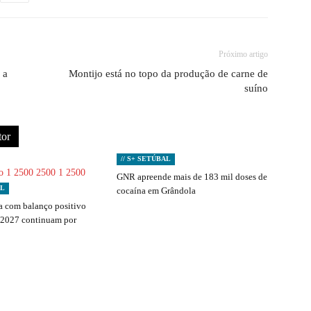
Próximo artigo
 a
Montijo está no topo da produção de carne de
suíno
tor
// S+ SETÚBAL
GNR apreende mais de 183 mil doses de
AL
cocaína em Grândola
 com balanço positivo
 2027 continuam por