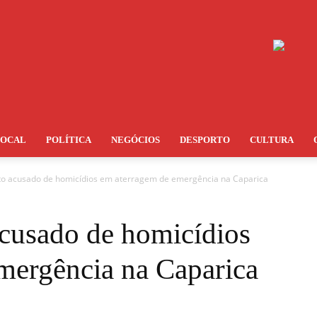
LOCAL
POLÍTICA
NEGÓCIOS
DESPORTO
CULTURA
oto acusado de homicídios em aterragem de emergência na Caparica
acusado de homicídios
mergência na Caparica