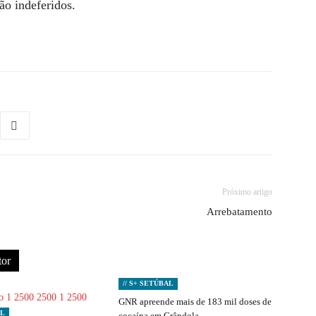
ão indeferidos.
Próximo artigo
Arrebatamento
tor
// S+ SETÚBAL
GNR apreende mais de 183 mil doses de
AL
cocaína em Grândola