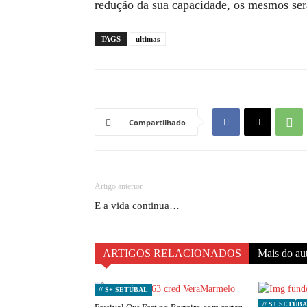
redução da sua capacidade, os mesmos ser
TAGS
ultimas
Compartilhado
Artigo anterior
E a vida continua…
ARTIGOS RELACIONADOS
Mais do au
// S+ SETÚBAL
// S+ SETÚB