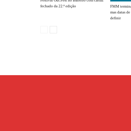
Festival Out.Fest no Barreiro com cartaz
fechado da 22.ª edição
FMM termina
mas datas de
definir