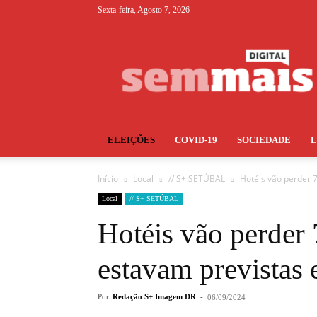
Sexta-feira, Agosto 7, 2026
S+
ELEIÇÕES
COVID-19
SOCIEDADE
Início
Local
// S+ SETÚBAL
Hotéis vão perder 
Local
// S+ SETÚBAL
Hotéis vão perder
estavam previstas
Por
Redação S+ Imagem DR
-
06/09/2024