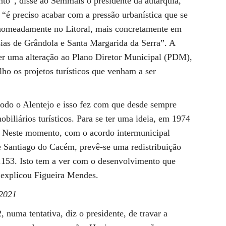
o”, disse ao Semmais o presidente da autarquia,
“é preciso acabar com a pressão urbanística que se
, nomeadamente no Litoral, mais concretamente em
sias de Grândola e Santa Margarida da Serra”. A
azer uma alteração ao Plano Diretor Municipal (PDM),
lho os projetos turísticos que venham a ser
todo o Alentejo e isso fez com que desde sempre
obiliários turísticos. Para se ter uma ideia, em 1974
. Neste momento, com o acordo intermunicipal
 Santiago do Cacém, prevê-se uma redistribuição
.153. Isto tem a ver com o desenvolvimento que
 explicou Figueira Mendes.
 2021
uma tentativa, diz o presidente, de travar a