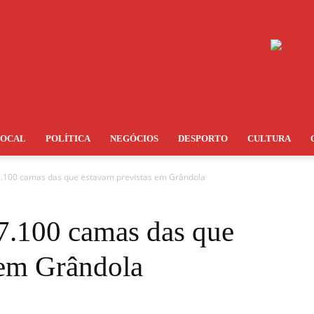
LOCAL
POLÍTICA
NEGÓCIOS
DESPORTO
CULTURA
7.100 camas das que estavam previstas em Grândola
 7.100 camas das que
 em Grândola