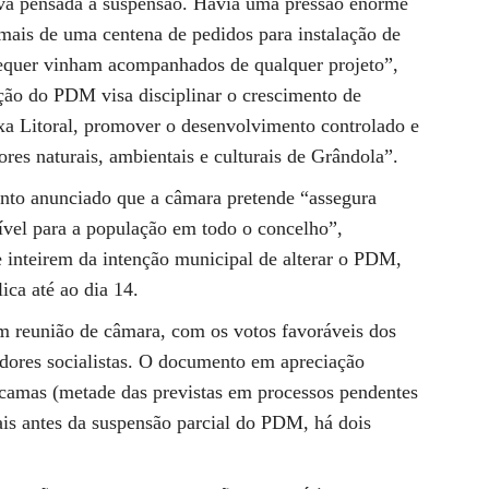
ava pensada a suspensão. Havia uma pressão enorme
 mais de uma centena de pedidos para instalação de
equer vinham acompanhados de qualquer projeto”,
ação do PDM visa disciplinar o crescimento de
ixa Litoral, promover o desenvolvimento controlado e
lores naturais, ambientais e culturais de Grândola”.
anto anunciado que a câmara pretende “assegura
sível para a população em todo o concelho”,
e inteirem da intenção municipal de alterar o PDM,
ica até ao dia 14.
em reunião de câmara, com os votos favoráveis dos
adores socialistas. O documento em apreciação
camas (metade das previstas em processos pendentes
is antes da suspensão parcial do PDM, há dois