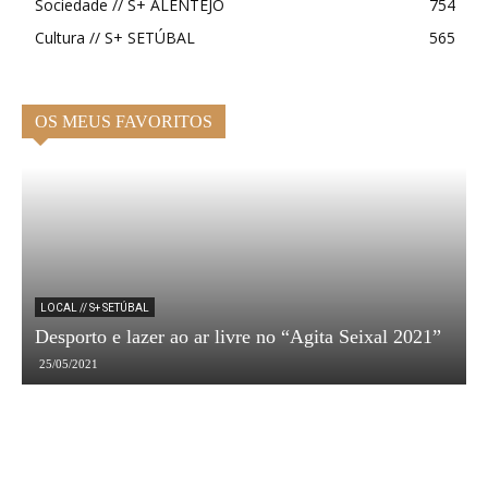
Sociedade // S+ ALENTEJO
754
Cultura // S+ SETÚBAL
565
OS MEUS FAVORITOS
F
LOCAL // S+ SETÚBAL
Desporto e lazer ao ar livre no “Agita Seixal 2021”
a
25/05/2021