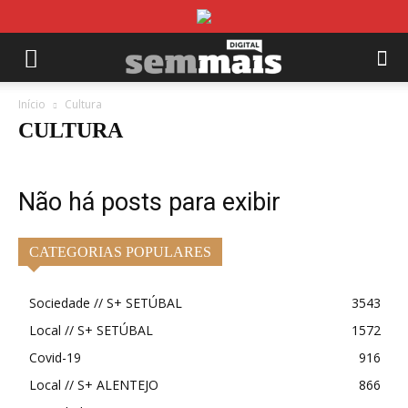
Início
Cultura
CULTURA
Não há posts para exibir
CATEGORIAS POPULARES
Sociedade // S+ SETÚBAL
3543
Local // S+ SETÚBAL
1572
Covid-19
916
Local // S+ ALENTEJO
866