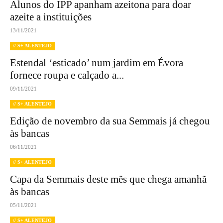
Alunos do IPP apanham azeitona para doar
azeite a instituições
13/11/2021
// S+ ALENTEJO
Estendal ‘esticado’ num jardim em Évora
fornece roupa e calçado a...
09/11/2021
// S+ ALENTEJO
Edição de novembro da sua Semmais já chegou
às bancas
06/11/2021
// S+ ALENTEJO
Capa da Semmais deste mês que chega amanhã
às bancas
05/11/2021
// S+ ALENTEJO