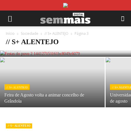
// S+ ALENTEJO
Tradições, festivais e feiras dinamizam verão
Início
Sociedade
// S+ ALENTEJO
Página 3
alentejano
// S+ ALENTEJO
04/08/2026
// S+ ALENTEJO
// S+ ALENTE
Feira de Agosto volta a animar concelho de
Universida
Grândola
de agosto
// S+ ALENTEJO