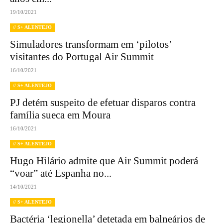
19/10/2021
// S+ ALENTEJO
Simuladores transformam em ‘pilotos’
visitantes do Portugal Air Summit
16/10/2021
// S+ ALENTEJO
PJ detém suspeito de efetuar disparos contra
família sueca em Moura
16/10/2021
// S+ ALENTEJO
Hugo Hilário admite que Air Summit poderá
“voar” até Espanha no...
14/10/2021
// S+ ALENTEJO
Bactéria ‘legionella’ detetada em balneários de