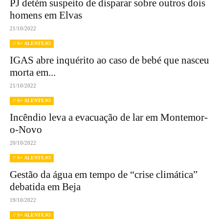
PJ detém suspeito de disparar sobre outros dois
homens em Elvas
21/10/2022
// S+ ALENTEJO
IGAS abre inquérito ao caso de bebé que nasceu
morta em...
21/10/2022
// S+ ALENTEJO
Incêndio leva a evacuação de lar em Montemor-
o-Novo
20/10/2022
// S+ ALENTEJO
Gestão da água em tempo de “crise climática”
debatida em Beja
19/10/2022
// S+ ALENTEJO