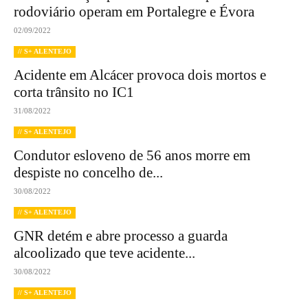
rodoviário operam em Portalegre e Évora
02/09/2022
// S+ ALENTEJO
Acidente em Alcácer provoca dois mortos e
corta trânsito no IC1
31/08/2022
// S+ ALENTEJO
Condutor esloveno de 56 anos morre em
despiste no concelho de...
30/08/2022
// S+ ALENTEJO
GNR detém e abre processo a guarda
alcoolizado que teve acidente...
30/08/2022
// S+ ALENTEJO