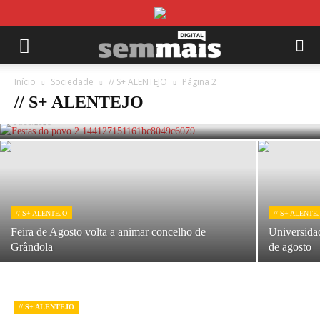
// S+ ALENTEJO
Tradições, festivais e feiras dinamizam verão
Início
Sociedade
// S+ ALENTEJO
Página 2
alentejano
// S+ ALENTEJO
04/08/2026
// S+ ALENTEJO
// S+ ALENTE
Feira de Agosto volta a animar concelho de
Universida
Grândola
de agosto
// S+ ALENTEJO