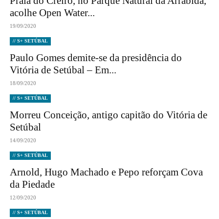
Praia do Creiro, no Parque Natural da Arrábida,
acolhe Open Water...
19/09/2020
// S+ SETÚBAL
Paulo Gomes demite-se da presidência do
Vitória de Setúbal – Em...
18/09/2020
// S+ SETÚBAL
Morreu Conceição, antigo capitão do Vitória de
Setúbal
14/09/2020
// S+ SETÚBAL
Arnold, Hugo Machado e Pepo reforçam Cova
da Piedade
12/09/2020
// S+ SETÚBAL