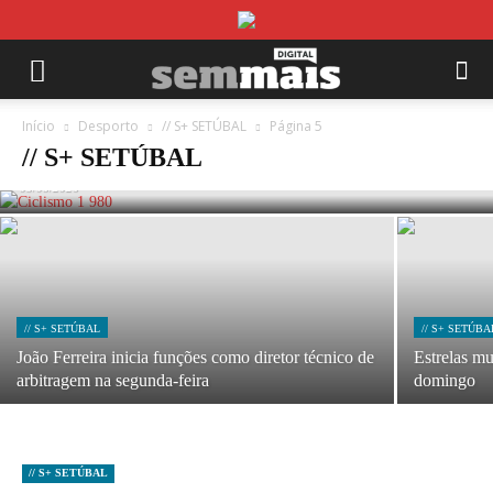
// S+ SETÚBAL
Pelotão da Volta a Portugal em Sines nos
Início
Desporto
// S+ SETÚBAL
Página 5
próximos dois anos
// S+ SETÚBAL
05/08/2026
// S+ SETÚBAL
// S+ SETÚBA
João Ferreira inicia funções como diretor técnico de
Estrelas m
arbitragem na segunda-feira
domingo
// S+ SETÚBAL