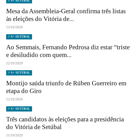
// S+ SETÚBAL
Mesa da Assembleia-Geral confirma três listas
às eleições do Vitória de...
13/10/2020
// S+ SETÚBAL
Ao Semmais, Fernando Pedrosa diz estar “triste
e desiludido com quem...
12/10/2020
// S+ SETÚBAL
Montijo saúda triunfo de Rúben Guerreiro em
etapa do Giro
12/10/2020
// S+ SETÚBAL
Três candidatos às eleições para a presidência
do Vitória de Setúbal
11/10/2020