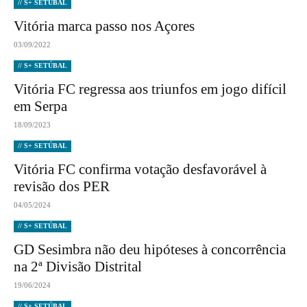
// S+ SETÚBAL
Vitória marca passo nos Açores
03/09/2022
// S+ SETÚBAL
Vitória FC regressa aos triunfos em jogo difícil
em Serpa
18/09/2023
// S+ SETÚBAL
Vitória FC confirma votação desfavorável à
revisão dos PER
04/05/2024
// S+ SETÚBAL
GD Sesimbra não deu hipóteses à concorrência
na 2ª Divisão Distrital
19/06/2024
// S+ SETÚBAL