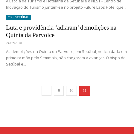
A Escola de Turismo e Hotelaria de Setúbal e o NEST - Centro de
Inovação do Turismo juntam-se no projeto Future Labs Hotel que...
// S+ SETÚBAL
Luta e providência ‘adiaram’ demolições na
Quinta da Parvoíce
24/02/2020
As demolições na Quinta da Parvoíce, em Setúbal, notícia dada em
primeira mão pelo Semmais, não chegaram a avançar. O bispo de
Setúbal e...
9
10
11