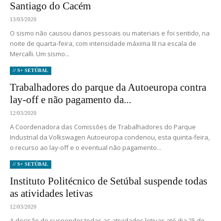
Santiago do Cacém
13/03/2020
O sismo não causou danos pessoais ou materiais e foi sentido, na
noite de quarta-feira, com intensidade máxima III na escala de
Mercalli. Um sismo...
// S+ SETÚBAL
Trabalhadores do parque da Autoeuropa contra
lay-off e não pagamento da...
12/03/2020
A Coordenadora das Comissões de Trabalhadores do Parque
Industrial da Volkswagen Autoeuropa condenou, esta quinta-feira,
o recurso ao lay-off e o eventual não pagamento...
// S+ SETÚBAL
Instituto Politécnico de Setúbal suspende todas
as atividades letivas
12/03/2020
A decisão de suspender todas as atividades letivas até dia 25 de