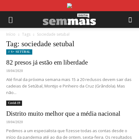
Início
Tags
Sociedade setubal
Tag: sociedade setubal
// S+ SETÚBAL
82 presos já estão em liberdade
18/04/2020
Até final da próxima semana mais 15 a 20 reclusos devem sair das
cadeias de Setúbal, Montijo e Pinheiro da Cruz (Grândola). Mas
não...
Covid-19
Distrito muito melhor que a média nacional
18/04/2020
Pedimos a um especialista que fizesse todas as contas desde o
início da pandemia até ao dia de ontem, sexta-feira. Os resultados