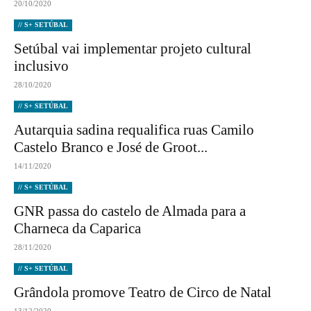
20/10/2020
// S+ SETÚBAL
Setúbal vai implementar projeto cultural
inclusivo
28/10/2020
// S+ SETÚBAL
Autarquia sadina requalifica ruas Camilo
Castelo Branco e José de Groot...
14/11/2020
// S+ SETÚBAL
GNR passa do castelo de Almada para a
Charneca da Caparica
28/11/2020
// S+ SETÚBAL
Grândola promove Teatro de Circo de Natal