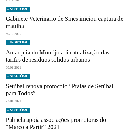
13/12/2020
// S+ SETÚBAL
Gabinete Veterinário de Sines iniciou captura de
matilha
30/12/2020
// S+ SETÚBAL
Autarquia do Montijo adia atualização das
tarifas de resíduos sólidos urbanos
08/01/2021
// S+ SETÚBAL
Setúbal renova protocolo “Praias de Setúbal
para Todos”
22/01/2021
// S+ SETÚBAL
Palmela apoia associações promotoras do
“Março a Partir” 2021