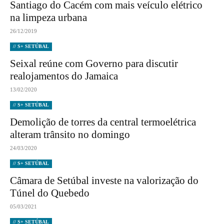
Santiago do Cacém com mais veículo elétrico
na limpeza urbana
26/12/2019
// S+ SETÚBAL
Seixal reúne com Governo para discutir
realojamentos do Jamaica
13/02/2020
// S+ SETÚBAL
Demolição de torres da central termoelétrica
alteram trânsito no domingo
24/03/2020
// S+ SETÚBAL
Câmara de Setúbal investe na valorização do
Túnel do Quebedo
05/03/2021
// S+ SETÚBAL