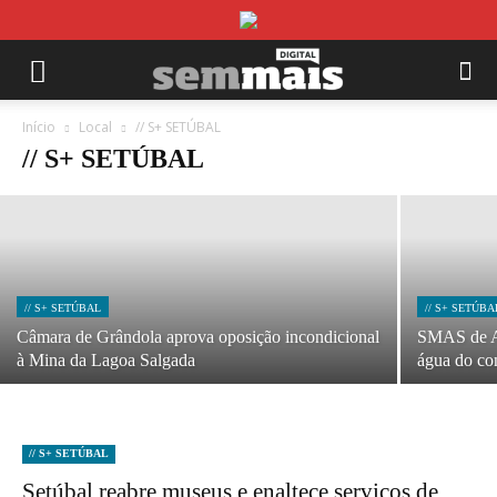
// S+ SETÚBAL
Primeira pedra da futura USF da Quinta do
Anjo lançada amanhã
Início
Local
// S+ SETÚBAL
// S+ SETÚBAL
21/04/2025
// S+ SETÚBAL
// S+ SETÚBA
Câmara de Grândola aprova oposição incondicional
SMAS de Al
à Mina da Lagoa Salgada
água do co
// S+ SETÚBAL
Setúbal reabre museus e enaltece serviços de