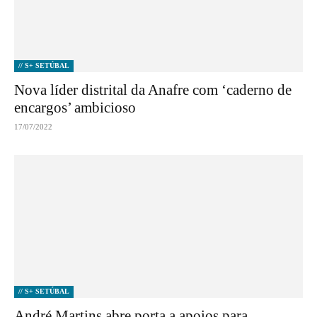
// S+ SETÚBAL
Nova líder distrital da Anafre com ‘caderno de
encargos’ ambicioso
17/07/2022
// S+ SETÚBAL
André Martins abre porta a apoios para