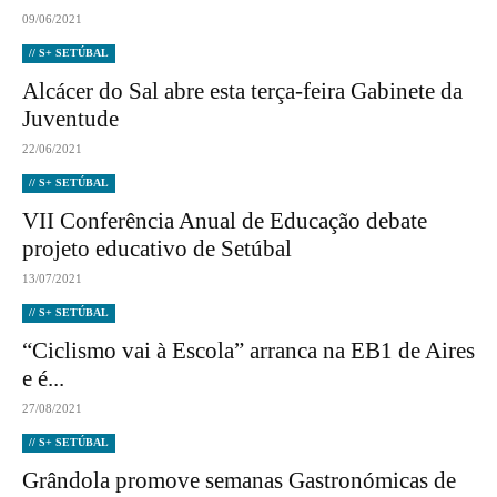
09/06/2021
// S+ SETÚBAL
Alcácer do Sal abre esta terça-feira Gabinete da
Juventude
22/06/2021
// S+ SETÚBAL
VII Conferência Anual de Educação debate
projeto educativo de Setúbal
13/07/2021
// S+ SETÚBAL
“Ciclismo vai à Escola” arranca na EB1 de Aires
e é...
27/08/2021
// S+ SETÚBAL
Grândola promove semanas Gastronómicas de