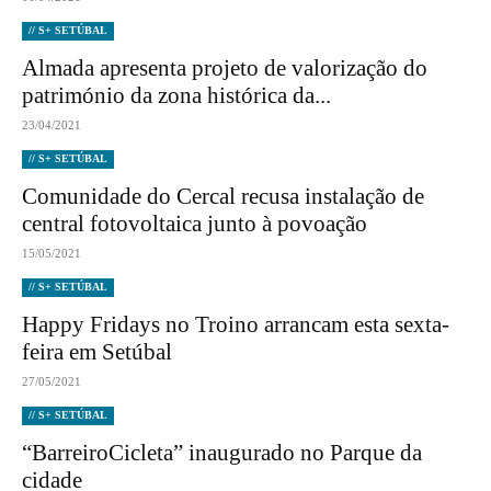
// S+ SETÚBAL
Almada apresenta projeto de valorização do
património da zona histórica da...
23/04/2021
// S+ SETÚBAL
Comunidade do Cercal recusa instalação de
central fotovoltaica junto à povoação
15/05/2021
// S+ SETÚBAL
Happy Fridays no Troino arrancam esta sexta-
feira em Setúbal
27/05/2021
// S+ SETÚBAL
“BarreiroCicleta” inaugurado no Parque da
cidade