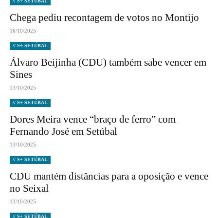
// S+ SETÚBAL
Chega pediu recontagem de votos no Montijo
16/10/2025
// S+ SETÚBAL
Álvaro Beijinha (CDU) também sabe vencer em
Sines
13/10/2025
// S+ SETÚBAL
Dores Meira vence “braço de ferro” com
Fernando José em Setúbal
13/10/2025
// S+ SETÚBAL
CDU mantém distâncias para a oposição e vence
no Seixal
13/10/2025
// S+ SETÚBAL