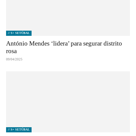
// S+ SETÚBAL
António Mendes ‘lidera’ para segurar distrito
rosa
09/04/2025
// S+ SETÚBAL