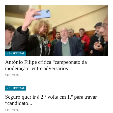
// S+ SETÚBAL
António Filipe critica “campeonato da
moderação” entre adversários
14/01/2026
// S+ SETÚBAL
Seguro quer ir à 2.ª volta em 1.º para travar
“candidato...
14/01/2026