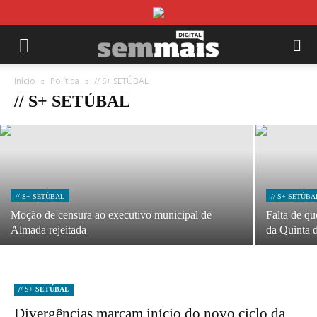
// S+ SETÚBAL
Câmara de Setúbal vai pedir parecer sobre
substituição de Dores Meira
Início
Política
// S+ SETÚBAL
// S+ SETÚBAL
22/07/2026
// S+ SETÚBAL
// S+ SETÚBA
Moção de censura ao executivo municipal de
Falta de qu
Almada rejeitada
da Quinta 
// S+ SETÚBAL
Divergências marcam início do novo ciclo da