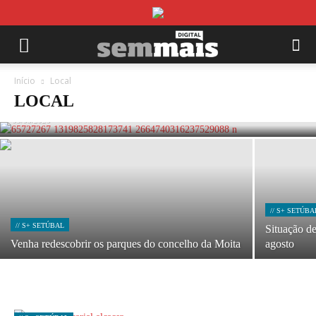
Início
// S+ SETÚBAL
Local
Festas do Barreiro: Dez dias de arromba
LOCAL
05/08/2026
// S+ SETÚBA
// S+ SETÚBAL
Situação d
Venha redescobrir os parques do concelho da Moita
agosto