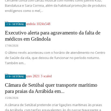
Certame conta com cartaz musical com nomes como Julinho KSD,
Bandalusa e Sara Correia, além da habitual promoção de produtos
endógenos como o mel,...
// S+ SETÚBAL
Executivo alerta para agravamento da falta de
médicos em Grândola
17/06/2026
O último revés aconteceu com o horário de atendimento no Centro
de Saúde da vila, que deixou de funcionar no período noturno.
Também em...
// S+ SETÚBAL
Câmara de Setúbal quer transporte marítimo
para praias da Arrábida em...
15/06/2026
A câmara de Setúbal pretende criar ligações marítimas às praias
da Arrábida, com tarifas equivalentes às do passe Navegante a