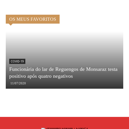
OS MEUS FAVORITOS
COVID-19
Funcionária do lar de Reguengos de Monsaraz testa
S
positivo após quatro negativos
s
11/07/2020