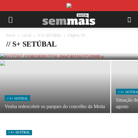
Início
// S+ SETÚBAL
Local
// S+ SETÚBAL
Página 16
Festas do Barreiro: Dez dias de arromba
// S+ SETÚBAL
05/08/2026
// S+ SETÚBA
// S+ SETÚBAL
Situação d
Venha redescobrir os parques do concelho da Moita
agosto
// S+ SETÚBAL