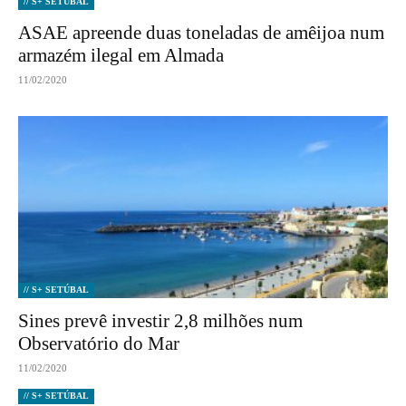
// S+ SETÚBAL
ASAE apreende duas toneladas de amêijoa num
armazém ilegal em Almada
11/02/2020
// S+ SETÚBAL
Sines prevê investir 2,8 milhões num
Observatório do Mar
11/02/2020
// S+ SETÚBAL