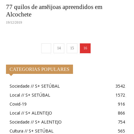
77 quilos de amêijoas apreendidos em
Alcochete
19/12/2019
14
15
16
CATEGORIAS POPULARES
Sociedade // S+ SETÚBAL
3542
Local // S+ SETÚBAL
1572
Covid-19
916
Local // S+ ALENTEJO
866
Sociedade // S+ ALENTEJO
754
Cultura // S+ SETÚBAL
565