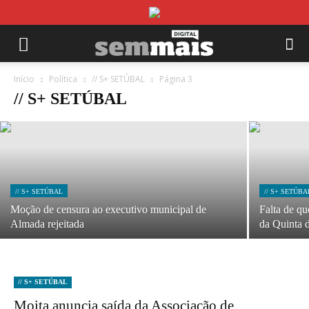
// S+ SETÚBAL
Câmara de Setúbal vai pedir parecer sobre
substituição de Dores Meira
Início
Política
// S+ SETÚBAL
Página 3
// S+ SETÚBAL
22/07/2026
// S+ SETÚBAL
// S+ SETÚBA
Moção de censura ao executivo municipal de
Falta de qu
Almada rejeitada
da Quinta 
// S+ SETÚBAL
Moita anuncia saída da Associação de