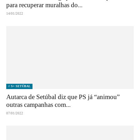
para recuperar muralhas do...
14/01/2022
// S+ SETÚBAL
Autarca de Setúbal diz que PS já “animou”
outras campanhas com...
07/01/2022