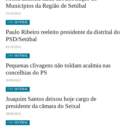
Municípios da Região de Setúbal
21/10/2022
// S+ SETÚBAL
Paulo Ribeiro reeleito presidente da distrital do
PSD/Setúbal
02/10/2022
// S+ SETÚBAL
Pequenas clivagens não toldam acalmia nas
concelhias do PS
30/09/2022
// S+ SETÚBAL
Joaquim Santos deixou hoje cargo de
presidente da câmara do Seixal
28/09/2022
// S+ SETÚBAL