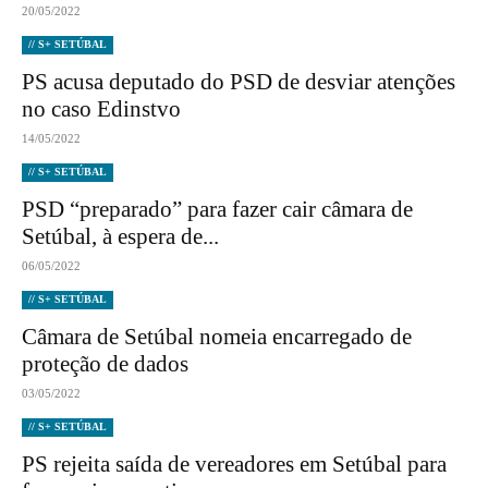
20/05/2022
// S+ SETÚBAL
PS acusa deputado do PSD de desviar atenções
no caso Edinstvo
14/05/2022
// S+ SETÚBAL
PSD “preparado” para fazer cair câmara de
Setúbal, à espera de...
06/05/2022
// S+ SETÚBAL
Câmara de Setúbal nomeia encarregado de
proteção de dados
03/05/2022
// S+ SETÚBAL
PS rejeita saída de vereadores em Setúbal para