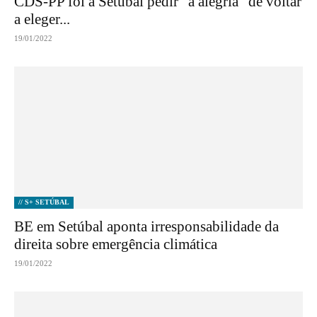
CDS-PP foi a Setúbal pedir “a alegria” de voltar
a eleger...
19/01/2022
// S+ SETÚBAL
BE em Setúbal aponta irresponsabilidade da
direita sobre emergência climática
19/01/2022