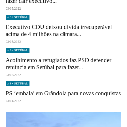
fazer cair executivo...
03/05/2022
// S+ SETÚBAL
Executivo CDU deixou dívida irrecuperável
acima de 4 milhões na câmara...
03/05/2022
// S+ SETÚBAL
Acolhimento a refugiados faz PSD defender
renúncia em Setúbal para fazer...
03/05/2022
// S+ SETÚBAL
PS ‘embala’ em Grândola para novas conquistas
23/04/2022