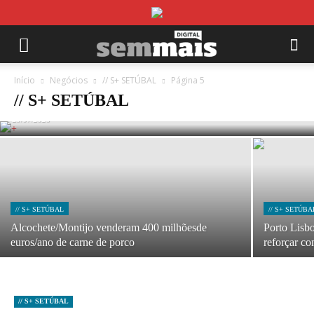
// S+ SETÚBAL
Brico Depôt investe 9 milhões de euros em
Início
Negócios
// S+ SETÚBAL
Página 5
loja no Seixal
// S+ SETÚBAL
29/07/2026
// S+ SETÚBAL
// S+ SETÚBA
Alcochete/Montijo venderam 400 milhõesde
Porto Lisbo
euros/ano de carne de porco
reforçar co
// S+ SETÚBAL