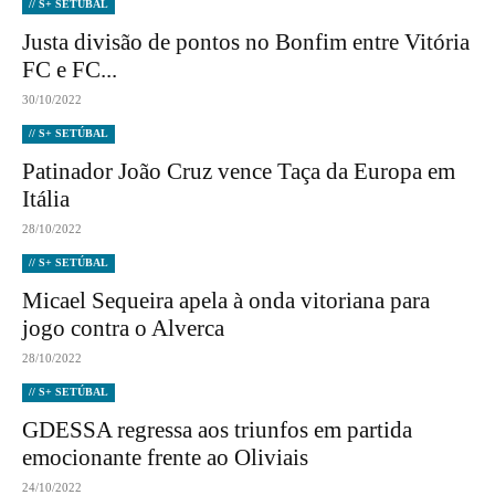
// S+ SETÚBAL
Justa divisão de pontos no Bonfim entre Vitória
FC e FC...
30/10/2022
// S+ SETÚBAL
Patinador João Cruz vence Taça da Europa em
Itália
28/10/2022
// S+ SETÚBAL
Micael Sequeira apela à onda vitoriana para
jogo contra o Alverca
28/10/2022
// S+ SETÚBAL
GDESSA regressa aos triunfos em partida
emocionante frente ao Oliviais
24/10/2022