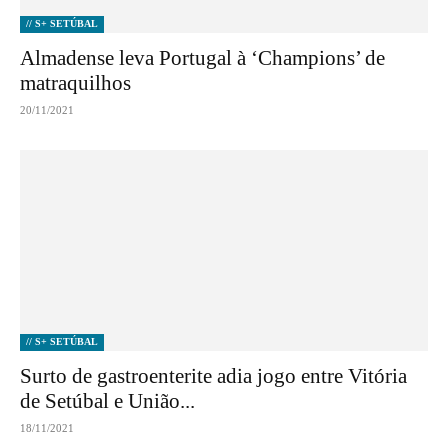
// S+ SETÚBAL
Almadense leva Portugal à ‘Champions’ de
matraquilhos
20/11/2021
// S+ SETÚBAL
Surto de gastroenterite adia jogo entre Vitória
de Setúbal e União...
18/11/2021