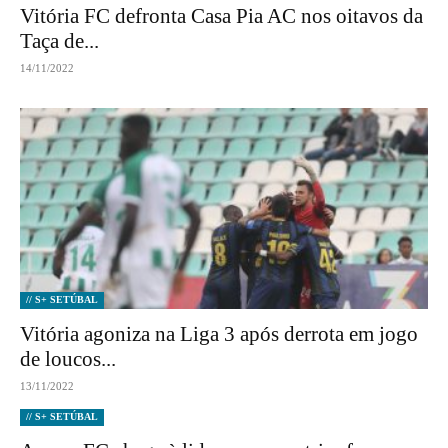
Vitória FC defronta Casa Pia AC nos oitavos da
Taça de...
14/11/2022
// S+ SETÚBAL
Vitória agoniza na Liga 3 após derrota em jogo
de loucos...
13/11/2022
// S+ SETÚBAL