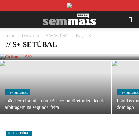
// S+ SETÚBAL
Pelotão da Volta a Portugal em Sines nos
Início
Desporto
// S+ SETÚBAL
Página 3
próximos dois anos
// S+ SETÚBAL
05/08/2026
// S+ SETÚBAL
// S+ SETÚBA
João Ferreira inicia funções como diretor técnico de
Estrelas m
arbitragem na segunda-feira
domingo
// S+ SETÚBAL