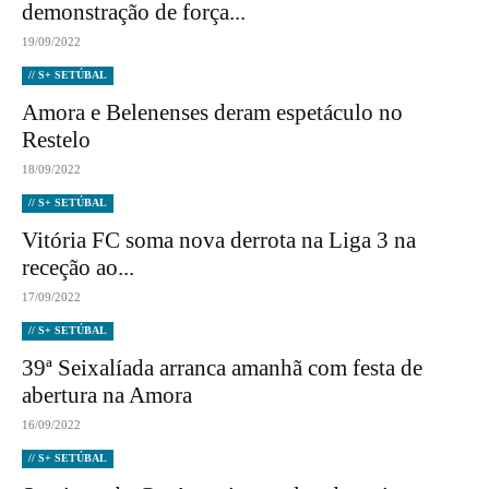
demonstração de força...
19/09/2022
// S+ SETÚBAL
Amora e Belenenses deram espetáculo no
Restelo
18/09/2022
// S+ SETÚBAL
Vitória FC soma nova derrota na Liga 3 na
receção ao...
17/09/2022
// S+ SETÚBAL
39ª Seixalíada arranca amanhã com festa de
abertura na Amora
16/09/2022
// S+ SETÚBAL