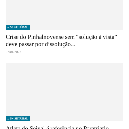
// S+ SETÚBAL
Crise do Pinhalnovense sem “solução à vista”
deve passar por dissolução...
07/01/2022
// S+ SETÚBAL
Atleta do Seixal é referência no Paratriatlo