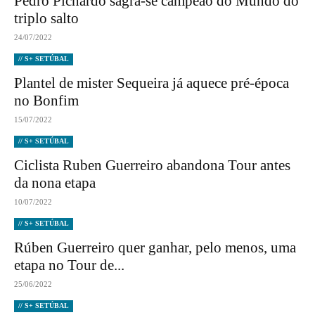
Pedro Pichardo sagra-se campeão do Mundo do
triplo salto
24/07/2022
// S+ SETÚBAL
Plantel de mister Sequeira já aquece pré-época
no Bonfim
15/07/2022
// S+ SETÚBAL
Ciclista Ruben Guerreiro abandona Tour antes
da nona etapa
10/07/2022
// S+ SETÚBAL
Rúben Guerreiro quer ganhar, pelo menos, uma
etapa no Tour de...
25/06/2022
// S+ SETÚBAL